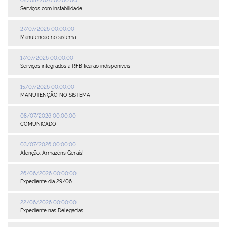
Serviços com instabilidade
Plenária
27/07/2026 00:00:00
Manutenção no sistema
Auxiliares de Comércio
17/07/2026 00:00:00
Contato
Serviços integrados à RFB ficarão indisponíveis
15/07/2026 00:00:00
MANUTENÇÃO NO SISTEMA
08/07/2026 00:00:00
COMUNICADO
03/07/2026 00:00:00
Atenção, Armazéns Gerais!
26/06/2026 00:00:00
Expediente dia 29/06
22/06/2026 00:00:00
Expediente nas Delegacias