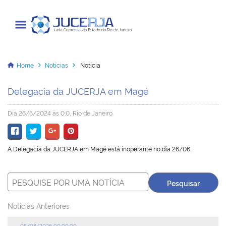
Junta Comercial do Estado do Rio
de Janeiro
Home
Notícias
Notícia
Delegacia da JUCERJA em Magé
Cadastrar / Acessar
Dia 26/6/2024 às 0:0, Rio de Janeiro.
Institucional
A Delegacia da JUCERJA em Magé está inoperante no dia 26/06.
Transparência
Informações
Serviços
Notícias Anteriores
Legislação
05/08/2026 00:00:00