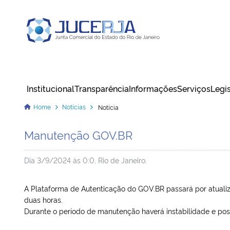
Junta Comercial do Estado do Rio
de Janeiro
Institucional
Transparência
Informações
Serviços
Legi
Cadastrar / Acessar
Home
Notícias
Notícia
Manutenção GOV.BR
Dia 3/9/2024 às 0:0, Rio de Janeiro.
A Plataforma de Autenticação do GOV.BR passará por atualiz
duas horas.
Durante o período de manutenção haverá instabilidade e poss