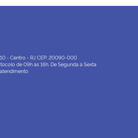
19/06/2026 00:00:00
Delegacia Petrópolis inoperante
27/05/2026 00:00:00
Delegacia de Nova Iguaçu inoperante
21/05/2026 00:00:00
Manutenção no Data Center
 10 - Centro - RJ CEP: 20090-000
tocolo de 09h às 16h. De Segunda à Sexta
06/05/2026 00:00:00
 atendimento
Leiloeiros públicos: prazos e obrigações anuais
22/04/2026 00:00:00
MAPA EMPRESARIAL
22/04/2026 00:00:00
EXPEDIENTE DIAS 23 E 24 DE ABRIL
14/04/2026 00:00:00
Delegacia de Maricá