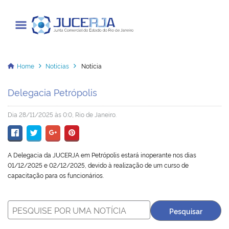
Junta Comercial do Estado do Rio
de Janeiro
Home
Notícias
Notícia
Delegacia Petrópolis
Cadastrar / Acessar
Dia 28/11/2025 às 0:0, Rio de Janeiro.
Institucional
A Delegacia da JUCERJA em Petrópolis estará inoperante nos dias
Transparência
01/12/2025 e 02/12/2025
, devido à realização de um curso de
capacitação para os funcionários.
Informações
Serviços
Legislação