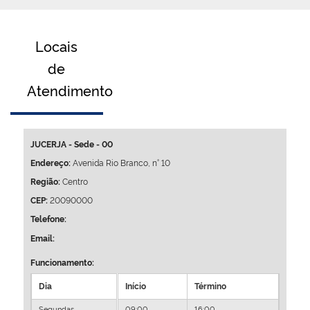
Plenária
Locais
Auxiliares de Comércio
de
Contato
Atendimento
JUCERJA - Sede
- 00
Endereço:
Avenida Rio Branco, n° 10
Região:
Centro
CEP:
20090000
Telefone:
Email:
Funcionamento:
Dia
Início
Término
Segundas
09:00
16:00