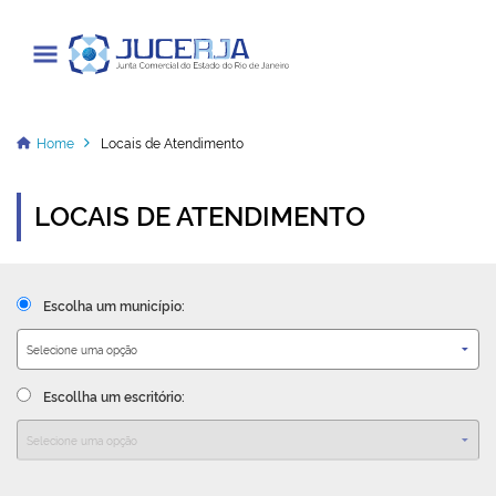
Junta Comercial do Estado do Rio
de Janeiro
Home
Locais de Atendimento
LOCAIS DE ATENDIMENTO
Cadastrar / Acessar
Institucional
Escolha um município:
Transparência
Informações
Escollha um escritório:
Serviços
Legislação