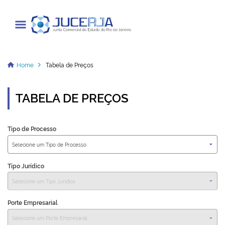
Junta Comercial do Estado do Rio
de Janeiro
Home
Tabela de Preços
TABELA DE PREÇOS
Cadastrar / Acessar
Tipo de Processo
Institucional
Transparência
Tipo Jurídico
Informações
Serviços
Porte Empresarial
Legislação