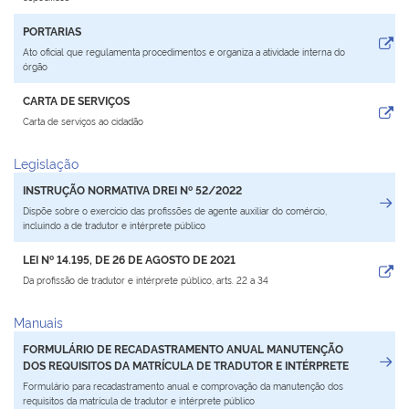
Plenária
PORTARIAS
Ato oficial que regulamenta procedimentos e organiza a atividade interna do
órgão
Auxiliares de Comércio
CARTA DE SERVIÇOS
Contato
Carta de serviços ao cidadão
Legislação
INSTRUÇÃO NORMATIVA DREI Nº 52/2022
Dispõe sobre o exercício das profissões de agente auxiliar do comércio,
incluindo a de tradutor e intérprete público
LEI Nº 14.195, DE 26 DE AGOSTO DE 2021
Da profissão de tradutor e intérprete público, arts. 22 a 34
Manuais
FORMULÁRIO DE RECADASTRAMENTO ANUAL MANUTENÇÃO
DOS REQUISITOS DA MATRÍCULA DE TRADUTOR E INTÉRPRETE
Formulário para recadastramento anual e comprovação da manutenção dos
requisitos da matrícula de tradutor e intérprete público