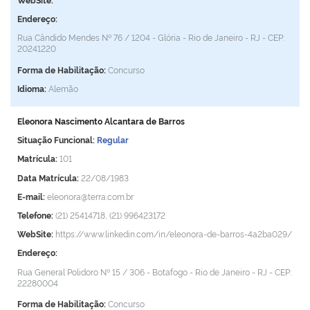
Endereço:
Rua Cândido Mendes Nº 76 / 1204 - Glória - Rio de Janeiro - RJ - CEP:
20241220
Forma de Habilitação:
Concurso
Idioma:
Alemão
Eleonora Nascimento Alcantara de Barros
Situação Funcional:
Regular
Matrícula:
101
Data Matrícula:
22/08/1983
E-mail:
eleonora@terra.com.br
Telefone:
(21) 25414718, (21) 996423172
WebSite:
https://www.linkedin.com/in/eleonora-de-barros-4a2ba029/
Endereço:
Rua General Polidoro Nº 15 / 306 - Botafogo - Rio de Janeiro - RJ - CEP:
22280004
Forma de Habilitação:
Concurso