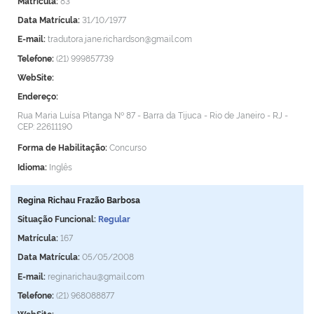
Matrícula:
83
Data Matrícula:
31/10/1977
E-mail:
tradutora.jane.richardson@gmail.com
Telefone:
(21) 999857739
WebSite:
Endereço:
Rua Maria Luísa Pitanga Nº 87 - Barra da Tijuca - Rio de Janeiro - RJ -
CEP: 22611190
Forma de Habilitação:
Concurso
Idioma:
Inglês
Regina Richau Frazão Barbosa
Situação Funcional:
Regular
Matrícula:
167
Data Matrícula:
05/05/2008
E-mail:
reginarichau@gmail.com
Telefone:
(21) 968088877
WebSite: