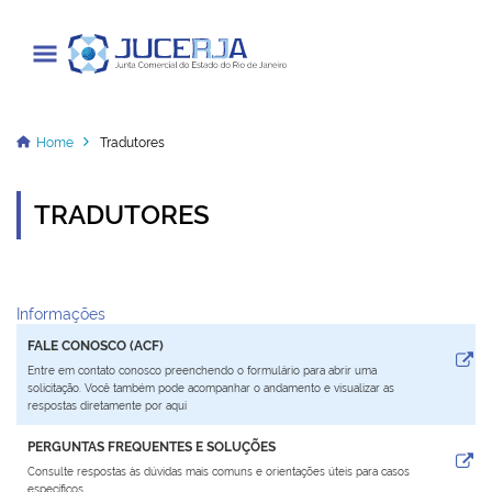
Junta Comercial do Estado do Rio
de Janeiro
Home
Tradutores
TRADUTORES
Cadastrar / Acessar
Institucional
Informações
Transparência
FALE CONOSCO (ACF)
Entre em contato conosco preenchendo o formulário para abrir uma
Informações
solicitação. Você também pode acompanhar o andamento e visualizar as
respostas diretamente por aqui
Serviços
PERGUNTAS FREQUENTES E SOLUÇÕES
Consulte respostas às dúvidas mais comuns e orientações úteis para casos
Legislação
específicos