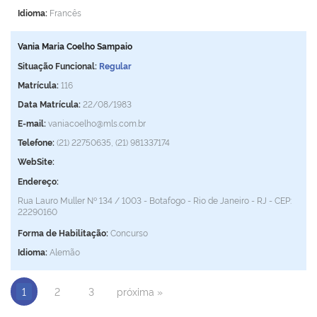
Idioma:
Francês
Vania Maria Coelho Sampaio
Situação Funcional:
Regular
Matrícula:
116
Data Matrícula:
22/08/1983
E-mail:
vaniacoelho@mls.com.br
Telefone:
(21) 22750635, (21) 981337174
WebSite:
Endereço:
Rua Lauro Muller Nº 134 / 1003 - Botafogo - Rio de Janeiro - RJ - CEP:
22290160
Forma de Habilitação:
Concurso
Idioma:
Alemão
1
2
3
próxima »