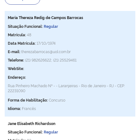
Maria Thereza Redig de Campos Barrocas
Situação Funcional:
Regular
Matrícula:
48
Data Matrícula:
17/10/1974
E-mail:
therezabarrocas@uol.com.br
Telefone:
(21) 982626622, (21) 25529461
WebSite:
Endereço:
Rua Pinheiro Machado Nº - - Laranjeiras - Rio de Janeiro - RJ - CEP:
22231090
Forma de Habilitação:
Concurso
Idioma:
Francês
Jane Elisabeth Richardson
Situação Funcional:
Regular