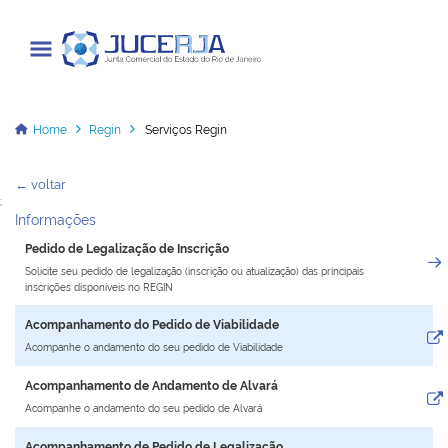
Junta Comercial do Estado do Rio
de Janeiro
Home
Regin
Serviços Regin
← voltar
Cadastrar / Acessar
;
Informações
Pedido de Legalização de Inscrição
Institucional
Solicite seu pedido de legalização (inscrição ou atualização) das principais
inscrições disponíveis no REGIN
Transparência
Acompanhamento do Pedido de Viabilidade
Acompanhe o andamento do seu pedido de Viabilidade
Informações
Acompanhamento de Andamento de Alvará
Serviços
Acompanhe o andamento do seu pedido de Alvará
Legislação
Acompanhamento de Pedido de Legalização