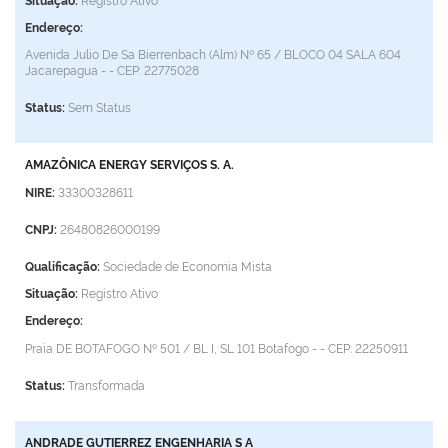
Endereço:
Avenida Julio De Sa Bierrenbach (Alm) Nº 65 / BLOCO 04 SALA 604
Jacarepagua - -
CEP: 22775028
Status:
Sem Status
AMAZÔNICA ENERGY SERVIÇOS S. A.
NIRE:
33300328611
CNPJ:
26480826000199
Qualificação:
Sociedade de Economia Mista
Situação:
Registro Ativo
Endereço:
Praia DE BOTAFOGO Nº 501 / BL I, SL 101
Botafogo - -
CEP: 22250911
Status:
Transformada
ANDRADE GUTIERREZ ENGENHARIA S A