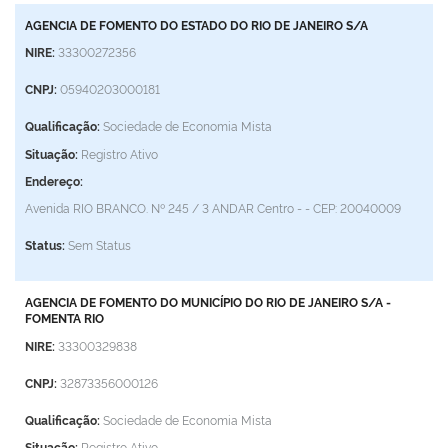
AGENCIA DE FOMENTO DO ESTADO DO RIO DE JANEIRO S/A
NIRE:
33300272356
CNPJ:
05940203000181
Qualificação:
Sociedade de Economia Mista
Situação:
Registro Ativo
Endereço:
Avenida RIO BRANCO. Nº 245 / 3 ANDAR
Centro - -
CEP: 20040009
Status:
Sem Status
AGENCIA DE FOMENTO DO MUNICÍPIO DO RIO DE JANEIRO S/A -
FOMENTA RIO
NIRE:
33300329838
CNPJ:
32873356000126
Qualificação:
Sociedade de Economia Mista
Situação:
Registro Ativo