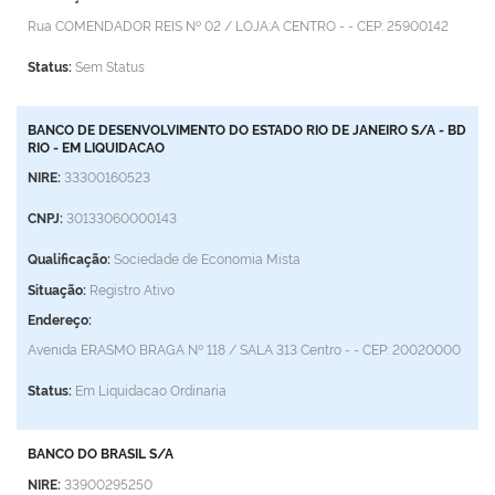
Rua COMENDADOR REIS Nº 02 / LOJA:A
CENTRO - -
CEP: 25900142
Status:
Sem Status
BANCO DE DESENVOLVIMENTO DO ESTADO RIO DE JANEIRO S/A - BD
RIO - EM LIQUIDACAO
NIRE:
33300160523
CNPJ:
30133060000143
Qualificação:
Sociedade de Economia Mista
Situação:
Registro Ativo
Endereço:
Avenida ERASMO BRAGA Nº 118 / SALA 313
Centro - -
CEP: 20020000
Status:
Em Liquidacao Ordinaria
BANCO DO BRASIL S/A
NIRE:
33900295250