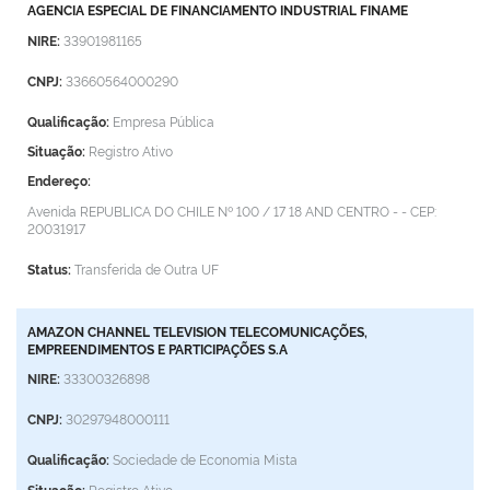
AGENCIA ESPECIAL DE FINANCIAMENTO INDUSTRIAL FINAME
NIRE:
33901981165
CNPJ:
33660564000290
Qualificação:
Empresa Pública
Situação:
Registro Ativo
Endereço:
Avenida REPUBLICA DO CHILE Nº 100 / 17 18 AND
CENTRO - -
CEP:
20031917
Status:
Transferida de Outra UF
AMAZON CHANNEL TELEVISION TELECOMUNICAÇÕES,
EMPREENDIMENTOS E PARTICIPAÇÕES S.A
NIRE:
33300326898
CNPJ:
30297948000111
Qualificação:
Sociedade de Economia Mista
Situação:
Registro Ativo