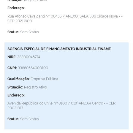
Endereço:
Rua Afonso Cavalcanti Nº 00455 / ANEXO, SALA 506
Cidade Nova - -
CEP: 20211900
Status:
Sem Status
AGENCIA ESPECIAL DE FINANCIAMENTO INDUSTRIAL FINAME
NIRE:
33300048774
CNPJ:
33660564000100
Qualificação:
Empresa Pública
Situação:
Registro Ativo
Endereço:
Avenida República do Chile Nº 0100 / 018° ANDAR
Centro - -
CEP:
20031917
Status:
Sem Status