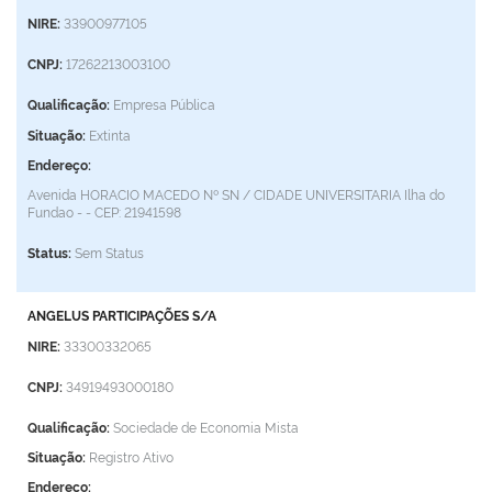
NIRE:
33900977105
CNPJ:
17262213003100
Qualificação:
Empresa Pública
Situação:
Extinta
Endereço:
Avenida HORACIO MACEDO Nº SN / CIDADE UNIVERSITARIA
Ilha do
Fundao - -
CEP: 21941598
Status:
Sem Status
ANGELUS PARTICIPAÇÕES S/A
NIRE:
33300332065
CNPJ:
34919493000180
Qualificação:
Sociedade de Economia Mista
Situação:
Registro Ativo
Endereço: