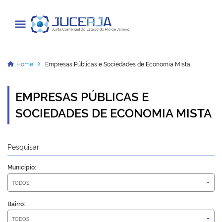
Junta Comercial do Estado do Rio
de Janeiro
Home
Empresas Públicas e Sociedades de Economia Mista
EMPRESAS PÚBLICAS E
Cadastrar / Acessar
SOCIEDADES DE ECONOMIA MISTA
Institucional
Pesquisar
Transparência
Município:
Informações
Serviços
Bairro:
Legislação