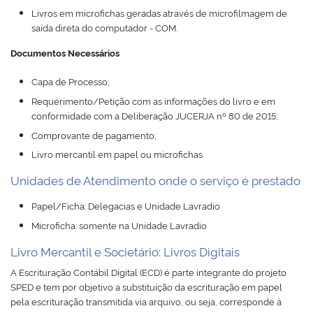
Livros em microfichas geradas através de microfilmagem de
Plenária
saída direta do computador - COM.
Documentos Necessários
Auxiliares de Comércio
Capa de Processo;
Contato
Requerimento/Petição com as informações do livro e em
conformidade com a Deliberação JUCERJA nº 80 de 2015;
Comprovante de pagamento;
Livro mercantil em papel ou microfichas.
Unidades de Atendimento onde o serviço é prestado
Papel/Ficha: Delegacias e Unidade Lavradio
Microficha: somente na Unidade Lavradio
Livro Mercantil e Societário: Livros Digitais
A Escrituração Contábil Digital (ECD) é parte integrante do projeto
SPED e tem por objetivo a substituição da escrituração em papel
pela escrituração transmitida via arquivo, ou seja, corresponde à