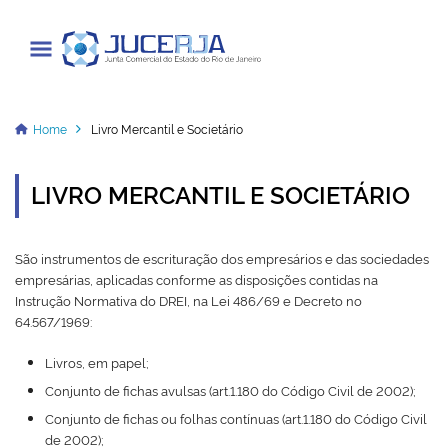
Junta Comercial do Estado do Rio
de Janeiro
Home
Livro Mercantil e Societário
LIVRO MERCANTIL E SOCIETÁRIO
Cadastrar / Acessar
São instrumentos de escrituração dos empresários e das sociedades
Institucional
empresárias, aplicadas conforme as disposições contidas na
Instrução Normativa do DREI, na Lei 486/69 e Decreto no
Transparência
64.567/1969:
Informações
Livros, em papel;
Conjunto de fichas avulsas (art.1.180 do Código Civil de 2002);
Serviços
Conjunto de fichas ou folhas contínuas (art.1.180 do Código Civil
Legislação
de 2002);