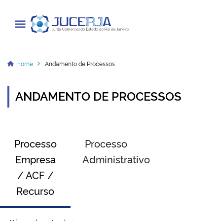
Junta Comercial do Estado do Rio
de Janeiro
Home
Andamento de Processos
ANDAMENTO DE PROCESSOS
Cadastrar / Acessar
Institucional
Processo
Processo
Transparência
Empresa
Administrativo
/ ACF /
Informações
Recurso
Serviços
Legislação