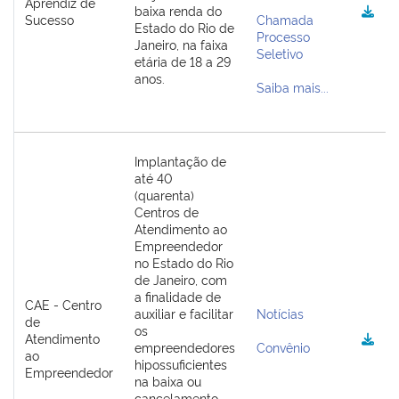
Aprendiz de
baixa renda do
Sucesso
Chamada
Estado do Rio de
Plenária
Processo
Janeiro, na faixa
Seletivo
etária de 18 a 29
Auxiliares de Comércio
anos.
Saiba mais...
Contato
Implantação de
até 40
(quarenta)
Centros de
Atendimento ao
Empreendedor
no Estado do Rio
de Janeiro, com
a finalidade de
CAE - Centro
auxiliar e facilitar
Notícias
de
os
Atendimento
empreendedores
Convênio
ao
hipossuficientes
Empreendedor
na baixa ou
cancelamento