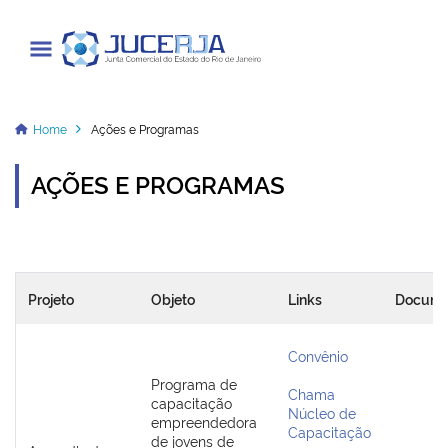
Junta Comercial do Estado do Rio
de Janeiro
Home
Ações e Programas
AÇÕES E PROGRAMAS
Cadastrar / Acessar
Institucional
Projeto
Objeto
Links
Docume
Transparência
Informações
Convênio
Programa de
Chama
Serviços
capacitação
Núcleo de
empreendedora
Capacitação
Legislação
de jovens de