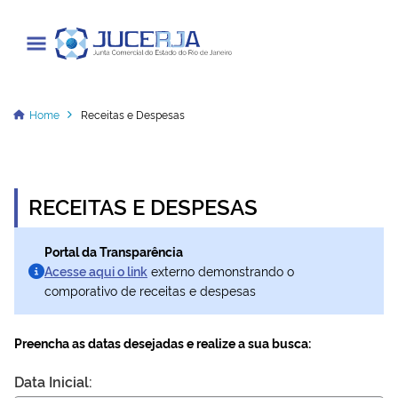
Junta Comercial do Estado do Rio
de Janeiro
Home
Receitas e Despesas
Cadastrar / Acessar
RECEITAS E DESPESAS
Institucional
Portal da Transparência
Acesse aqui o link
externo demonstrando o
Transparência
comporativo de receitas e despesas
Informações
Preencha as datas desejadas e realize a sua busca:
Serviços
Data Inicial:
Legislação