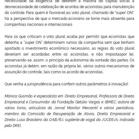
necessidade da exigência de deterem a maioria do capital social a
desnecessidade de celebração de acordos de acionistas para manutenção
do controle. Para quem é favorável ao voto plural, chamado de "super ON",
há a perspectiva de que o mercado acionário se torne mais atraente para
companhias nacionais e internacionais.
Para os que criticam o voto plural acaba por permitir que acionistas que
detenha a “super ON” determinem rumos da companhia sem que tenham
aportado o investimento econômico necessário, as regras do voto plural
deveriam ser acordadas entre os acionistas, e não impostaspor lei,
preservando-se, assim, o princípio da autonomia da vontade das partes. Os
acionistas já detém, em razão da própria lei, vários outros mecanismos de
assunção do controle, tais como os acordo de acionistas.
Que venha a jurisprudência para conferir outros parâmetros à inovação!
Mônica Gusmão é especialista em Direito Empresarial, Professora de Direito
Empresarial e Consumidor da Fundação Getúlio Vargas e IBMEC, autora de
vários livros, articulista do Jornal Monitor Mercantil e vários periódicos,
membro da Comissão de Recuperação de Ativos, Direito Empresarial e
Direito Luso Brasileiro da OAB/RJ, suplente de vogal da JUCERJA, indicada
pelo DREI.
___________________________________