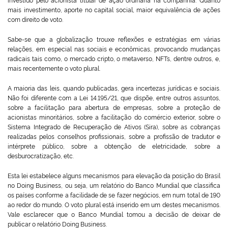
mais investimento, aporte no capital social, maior equivalência de ações
Plenária
com direito de voto.
Auxiliares de Comércio
Sabe-se que a globalização trouxe reflexões e estratégias em várias
relações, em especial nas sociais e econômicas, provocando mudanças
radicais tais como, o mercado cripto, o metaverso, NFTs, dentre outros, e,
Contato
mais recentemente o voto plural.
A maioria das leis, quando publicadas, gera incertezas jurídicas e sociais.
Não foi diferente com a Lei 14.195/21, que dispõe, entre outros assuntos,
sobre a facilitação para abertura de empresas, sobre a proteção de
acionistas minoritários, sobre a facilitação do comércio exterior, sobre o
Sistema Integrado de Recuperação de Ativos (Sira), sobre as cobranças
realizadas pelos conselhos profissionais, sobre a profissão de tradutor e
intérprete público, sobre a obtenção de eletricidade, sobre a
desburocratização, etc.
Esta lei estabelece alguns mecanismos para elevação da posição do Brasil
no Doing Business, ou seja, um relatório do Banco Mundial que classifica
os países conforme a facilidade de se fazer negócios, em num total de 190
ao redor do mundo. O voto plural está inserido em um destes mecanismos.
Vale esclarecer que o Banco Mundial tomou a decisão de deixar de
publicar o relatório Doing Business.