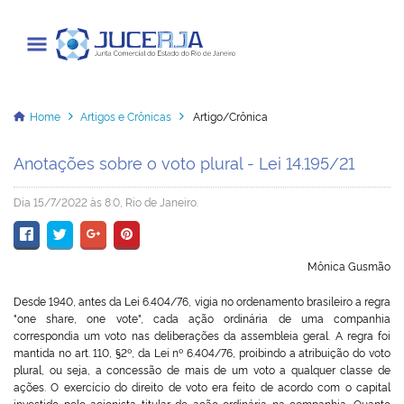
Junta Comercial do Estado do Rio
de Janeiro
Home
Artigos e Crônicas
Artigo/Crônica
Anotações sobre o voto plural - Lei 14.195/21
Cadastrar / Acessar
Dia 15/7/2022 às 8:0, Rio de Janeiro.
Institucional
Mônica Gusmão
Transparência
Desde 1940, antes da Lei 6.404/76, vigia no ordenamento brasileiro a regra
Informações
"one share, one vote", cada ação ordinária de uma companhia
correspondia um voto nas deliberações da assembleia geral. A regra foi
mantida no art. 110, §2º, da Lei nº 6.404/76, proibindo a atribuição do voto
Serviços
plural, ou seja, a concessão de mais de um voto a qualquer classe de
ações. O exercício do direito de voto era feito de acordo com o capital
Legislação
investido pelo acionista titular de ação ordinária na companhia. Quanto