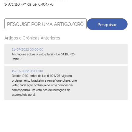
1- Art. 110,§7º, da Lei 6.404/76
Artigos e Crônicas Anteriores
21/07/2022 00:00:00
Anotações sobre o voto plural - Lei 14.195/21-
Parte 2
15/07/2022 08:00:00
Desde 1940, antes da Lei 6.404/76, vigia no
ordenamento brasileiro a regra "one share, one
vote", cada ação ordinária de uma companhia
correspondia um voto nas deliberações da
assembleia geral.