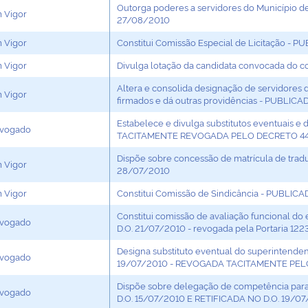
Outorga poderes a servidores do Município d
 Vigor
27/08/2010
 Vigor
Constitui Comissão Especial de Licitação - 
 Vigor
Divulga lotação da candidata convocada do 
Altera e consolida designação de servidores 
 Vigor
firmados e dá outras providências - PUBLI
Estabelece e divulga substitutos eventuais e 
vogado
TACITAMENTE REVOGADA PELO DECRETO 44.
Dispõe sobre concessão de matrícula de tradut
 Vigor
28/07/2010
 Vigor
Constitui Comissão de Sindicância - PUBLIC
Constitui comissão de avaliação funcional do
vogado
D.O. 21/07/2010 - revogada pela Portaria 12
Designa substituto eventual do superintendent
vogado
19/07/2010 - REVOGADA TACITAMENTE PEL
Dispõe sobre delegação de competência para
vogado
D.O. 15/07/2010 E RETIFICADA NO D.O. 19/0