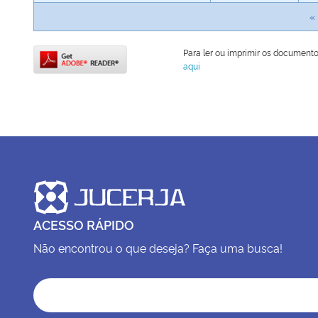
«
Para ler ou imprimir os document
aqui
ACESSO RÁPIDO
Não encontrou o que deseja? Faça uma busca!