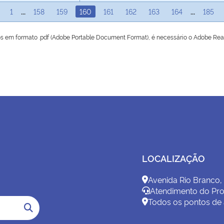
1
...
158
159
160
161
162
163
164
...
185
os em formato .pdf (Adobe Portable Document Format), é necessário o Adobe Re
LOCALIZAÇÃO
Avenida Rio Branco,
Atendimento do Pro
Todos os pontos de