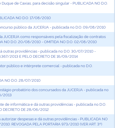
e Duque de Caxias, para decisão singular - PUBLICADA NO D.O.
PUBLICADA NO D.O. 17/08/2010
concurso público da JUCERJA - publicada no D.O. 09/08/2010
da JUCERJA como responsáveis pela fiscalização de contratos
CADA NO D.O. 20/08/2010 - OMITIDA NO D.O. 02/08/2010
dá outras providências - publicada no D.O. 30/07/2010 -
367/2013 E PELO DECRETO DE 16/09/2014
or público e intérprete comercial - publicada no D.O.
ADA NO D.O. 28/07/2010
 estágio probatório dos concursados da JUCERJA - publicada no
23/2013
e de informática e dá outras providências - publicada no D.O.
O DECRETO DE 28/06/2012
 autorizar despesas e dá outras providências - PUBLICADA NO
7/2010. REVOGADA PELA PORTARIA 973/2010 (VER ART. 3º)