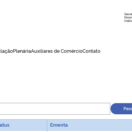
slação
Plenária
Auxiliares de Comércio
Contato
Pesq
atus
Ementa