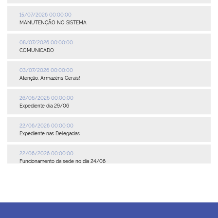
15/07/2026 00:00:00
MANUTENÇÃO NO SISTEMA
08/07/2026 00:00:00
COMUNICADO
03/07/2026 00:00:00
Atenção, Armazéns Gerais!
26/06/2026 00:00:00
Expediente dia 29/06
22/06/2026 00:00:00
Expediente nas Delegacias
22/06/2026 00:00:00
Funcionamento da sede no dia 24/06
19/06/2026 00:00:00
Delegacia Petrópolis inoperante
27/05/2026 00:00:00
Delegacia de Nova Iguaçu inoperante