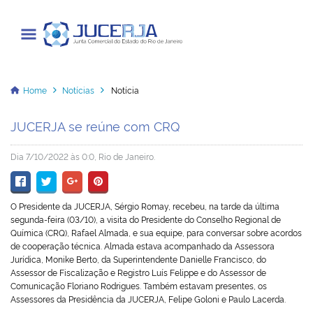
Junta Comercial do Estado do Rio
de Janeiro
Home
Notícias
Notícia
JUCERJA se reúne com CRQ
Cadastrar / Acessar
Dia 7/10/2022 às 0:0, Rio de Janeiro.
Institucional
O Presidente da JUCERJA, Sérgio Romay, recebeu, na tarde da última
Transparência
segunda-feira (03/10), a visita do Presidente do Conselho Regional de
Química (CRQ), Rafael Almada, e sua equipe, para conversar sobre acordos
Informações
de cooperação técnica. Almada estava acompanhado da Assessora
Jurídica, Monike Berto, da Superintendente Danielle Francisco, do
Assessor de Fiscalização e Registro Luís Felippe e do Assessor de
Serviços
Comunicação Floriano Rodrigues. Também estavam presentes, os
Assessores da Presidência da JUCERJA, Felipe Goloni e Paulo Lacerda.
Legislação