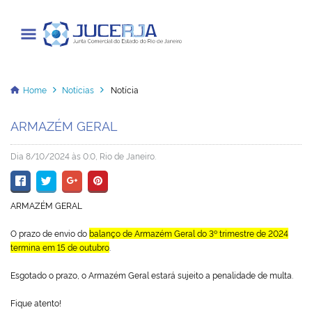
Junta Comercial do Estado do Rio
de Janeiro
Home
Notícias
Notícia
ARMAZÉM GERAL
Cadastrar / Acessar
Dia 8/10/2024 às 0:0, Rio de Janeiro.
Institucional
ARMAZÉM GERAL
Transparência
O prazo de envio do
balanço de Armazém Geral do 3º trimestre de 2024
Informações
termina em 15 de outubro
.
Serviços
Esgotado o prazo, o Armazém Geral estará sujeito a penalidade de multa.
Fique atento!
Legislação