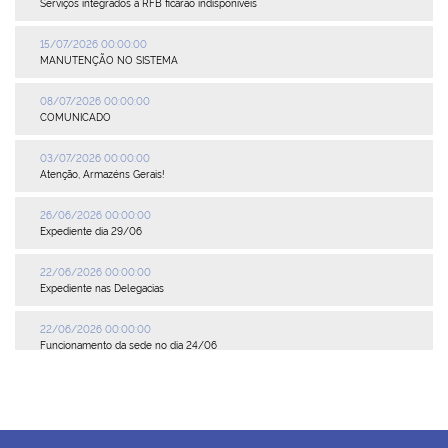
Serviços integrados à RFB ficarão indisponíveis
15/07/2026 00:00:00
MANUTENÇÃO NO SISTEMA
08/07/2026 00:00:00
COMUNICADO
03/07/2026 00:00:00
Atenção, Armazéns Gerais!
26/06/2026 00:00:00
Expediente dia 29/06
22/06/2026 00:00:00
Expediente nas Delegacias
22/06/2026 00:00:00
Funcionamento da sede no dia 24/06
19/06/2026 00:00:00
Delegacia Petrópolis inoperante
27/05/2026 00:00:00