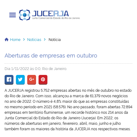
Junta Comercial do Estado do Rio
de Janeiro
Home
Notícias
Notícia
Aberturas de empresas em outubro
Cadastrar / Acessar
Dia 1/11/2022 às 0:0, Rio de Janeiro.
Institucional
A JUCERJA registrou 5.752 empresas abertas no mês de outubro no estado
Transparência
do Rio de Janeiro. Com isso, alcançou a marca de 61.379 novos negócios
no ano de 2022. O número é 4,8% maior do que as empresas constituídas
Informações
no mesmo período em 2021 (58.576). No ano passado, foram abertas 72.894
empresas em território fluminense, um recorde histórico nos 214 anos da
Junta Comercial do Estado do Rio de Janeiro (Jucerja). Em 2022, os
Serviços
números de aberturas em janeiro, fevereiro, abril, maio, junho e julho
também foram os maiores da história da JUCERJA nos respectivos meses.
Legislação