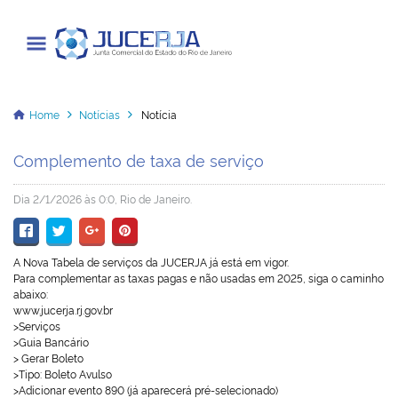
Junta Comercial do Estado do Rio
de Janeiro
Home
Notícias
Notícia
Complemento de taxa de serviço
Cadastrar / Acessar
Dia 2/1/2026 às 0:0, Rio de Janeiro.
Institucional
A Nova Tabela de serviços da JUCERJA
já está em vigor.
Transparência
P
ara complementar as taxas pagas e
não usadas em 2025
, siga o caminho
abaixo:
Informações
www.jucerja.rj.gov.br
>Serviços
>Guia Bancário
Serviços
> Gerar Boleto
>Tipo: Boleto Avulso
Legislação
>
Adicionar evento 890
(já aparecerá pré-selecionado)