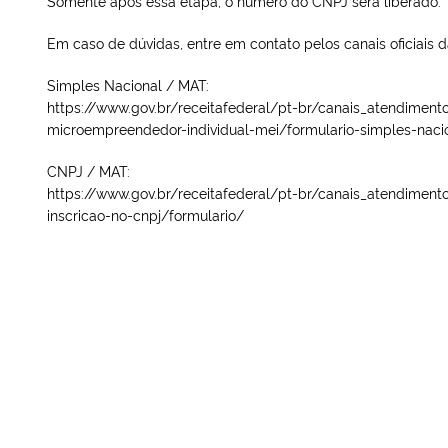
Somente após essa etapa, o número do CNPJ será liberado.
Em caso de dúvidas, entre em contato pelos canais oficiais d
Simples Nacional / MAT:
https://www.gov.br/receitafederal/pt-br/canais_atendimen
microempreendedor-individual-mei/formulario-simples-naci
CNPJ / MAT:
https://www.gov.br/receitafederal/pt-br/canais_atendimen
inscricao-no-cnpj/formulario/