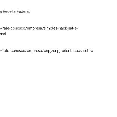
a Receita Federal:
to/fale-conosco/empresa/simples-nacional-e-
onal
to/fale-conosco/empresa/cnpj/cnpj-orientacoes-sobre-