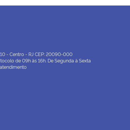
19/06/2026 00:00:00
Delegacia Petrópolis inoperante
27/05/2026 00:00:00
Delegacia de Nova Iguaçu inoperante
21/05/2026 00:00:00
Manutenção no Data Center
 10 - Centro - RJ CEP: 20090-000
tocolo de 09h às 16h. De Segunda à Sexta
06/05/2026 00:00:00
 atendimento
Leiloeiros públicos: prazos e obrigações anuais
22/04/2026 00:00:00
MAPA EMPRESARIAL
22/04/2026 00:00:00
EXPEDIENTE DIAS 23 E 24 DE ABRIL
14/04/2026 00:00:00
Delegacia de Maricá