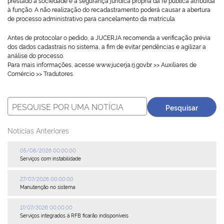
prestado à sociedade e a segurança jurídica própria da fé pública atribuída
à função. A não realização do recadastramento poderá causar a abertura
Plenária
de processo administrativo para cancelamento da matrícula.
Antes de protocolar o pedido, a JUCERJA recomenda a verificação prévia
Auxiliares de Comércio
dos dados cadastrais no sistema, a fim de evitar pendências e agilizar a
análise do processo.
Contato
Para mais informações, acesse www.jucerja.rj.gov.br >> Auxiliares de
Comércio >> Tradutores.
Notícias Anteriores
05/08/2026 00:00:00
Serviços com instabilidade
27/07/2026 00:00:00
Manutenção no sistema
17/07/2026 00:00:00
Serviços integrados à RFB ficarão indisponíveis