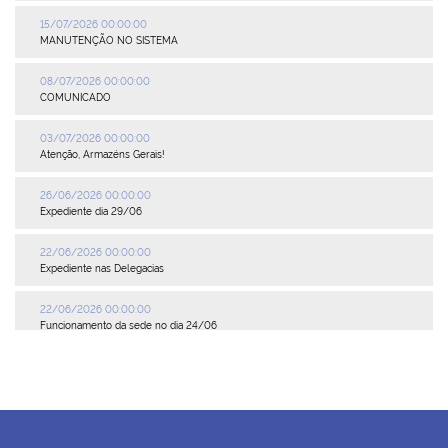
15/07/2026 00:00:00
MANUTENÇÃO NO SISTEMA
08/07/2026 00:00:00
COMUNICADO
03/07/2026 00:00:00
Atenção, Armazéns Gerais!
26/06/2026 00:00:00
Expediente dia 29/06
22/06/2026 00:00:00
Expediente nas Delegacias
22/06/2026 00:00:00
Funcionamento da sede no dia 24/06
19/06/2026 00:00:00
Delegacia Petrópolis inoperante
27/05/2026 00:00:00
Delegacia de Nova Iguaçu inoperante