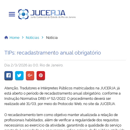
Junta Comercial do Estado do Rio
de Janeiro
Home
Notícias
Notícia
TIPs: recadastramento anual obrigatório
Cadastrar / Acessar
Dia 2/3/2026 às 0:0, Rio de Janeiro.
Institucional
Atenção, Tradutores e Intérpretes Públicos matriculados na JUCERJA: já
Transparência
está aberto o período de recadastramento anual obrigatório, conforme a
Instrução Normativa DREI nº 52/2022. O procedimento deverá ser
Informações
realizado até 31/03, por meio do Protocolo Web, no site da JUCERJA.
Serviços
O recadastramento tem como objetivo manter atualizada a relação de
profissionais habilitados, além de verificar a regularidade dos requisitos
necessários ao exercício da atividade, garantindo a qualidade do serviço
Legislação