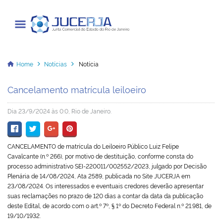
Junta Comercial do Estado do Rio
de Janeiro
Home
Notícias
Notícia
Cancelamento matrícula leiloeiro
Cadastrar / Acessar
Dia 23/9/2024 às 0:0, Rio de Janeiro.
Institucional
CANCELAMENTO de
matrícula do Leiloeiro Público
Luiz Felipe
Transparência
Cavalcante
(n.º 266), por motivo de destituição, conforme consta do
processo administrativo SEI-220011/002552/2023, julgado por Decisão
Informações
Plenária de 14/08/2024, Ata 2589, publicada no Site JUCERJA em
23/08/2024. Os interessados e eventuais credores deverão apresentar
Serviços
suas reclamações no prazo de 120 dias a contar da data da publicação
deste Edital, de acordo com o art.º 7º, § 1º do Decreto Federal n.º 21.981, de
19/10/1932.
Legislação