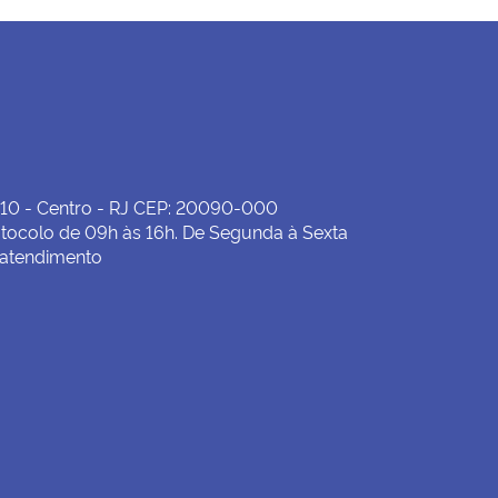
19/06/2026 00:00:00
Delegacia Petrópolis inoperante
27/05/2026 00:00:00
Delegacia de Nova Iguaçu inoperante
21/05/2026 00:00:00
Manutenção no Data Center
 10 - Centro - RJ CEP: 20090-000
tocolo de 09h às 16h. De Segunda à Sexta
06/05/2026 00:00:00
 atendimento
Leiloeiros públicos: prazos e obrigações anuais
22/04/2026 00:00:00
MAPA EMPRESARIAL
22/04/2026 00:00:00
EXPEDIENTE DIAS 23 E 24 DE ABRIL
14/04/2026 00:00:00
Delegacia de Maricá