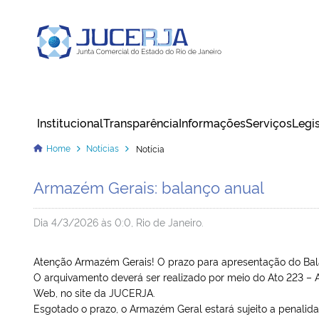
Junta Comercial do Estado do Rio
de Janeiro
Institucional
Transparência
Informações
Serviços
Legi
Cadastrar / Acessar
Home
Notícias
Notícia
Armazém Gerais: balanço anual
Dia 4/3/2026 às 0:0, Rio de Janeiro.
Atenção Armazém Gerais! O prazo para apresentação do Bala
O arquivamento deverá ser realizado por meio do Ato 223 –
Web, no site da JUCERJA.
Esgotado o prazo, o Armazém Geral estará sujeito a penalid