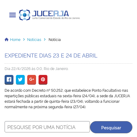
Junta Comercial do Estado do Rio
de Janeiro
Home
Notícias
Notícia
EXPEDIENTE DIAS 23 E 24 DE ABRIL
Cadastrar / Acessar
Dia 22/4/2026 às 0:0, Rio de Janeiro.
Institucional
De acordo com Decreto nº 50.252, que estabelece Ponto Facultativo nas
Transparência
repartições públicas estaduais na sexta-feira (24/04), a sede da JUCERJA
estará fechada a partir de quinta-feira (23/04), voltando a funcionar
Informações
normalmente na próxima segunda-feira (27/04).
Serviços
Legislação